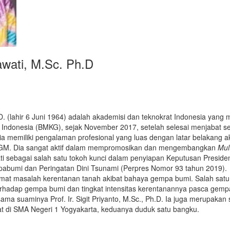
nawati, M.Sc. Ph.D
h.D. (lahir 6 Juni 1964) adalah akademisi dan teknokrat Indonesia yan
ka Indonesia (BMKG), sejak November 2017, setelah selesai menjabat s
 memiliki pengalaman profesional yang luas dengan latar belakang a
 UGM. Dia sangat aktif dalam mempromosikan dan mengembangkan
Mul
 sebagai salah satu tokoh kunci dalam penyiapan Keputusan Preside
bumi dan Peringatan Dini Tsunami (Perpres Nomor 93 tahun 2019).
mat masalah kerentanan tanah akibat bahaya gempa bumi. Salah satu
erhadap gempa bumi dan tingkat intensitas kerentanannya pasca gemp
ma suaminya Prof. Ir. Sigit Priyanto, M.Sc., Ph.D. Ia juga merupakan 
aat di SMA Negeri 1 Yogyakarta, keduanya duduk satu bangku.