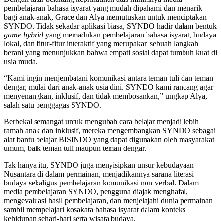
pembelajaran bahasa isyarat yang mudah dipahami dan menarik
bagi anak-anak, Grace dan Alya memutuskan untuk menciptakan
SYNDO. Tidak sekadar aplikasi biasa, SYNDO hadir dalam bentuk
game hybrid
yang memadukan pembelajaran bahasa isyarat, budaya
lokal, dan fitur-fitur interaktif yang merupakan sebuah langkah
berani yang menunjukkan bahwa empati sosial dapat tumbuh kuat di
usia muda.
“Kami ingin menjembatani komunikasi antara teman tuli dan teman
dengar, mulai dari anak-anak usia dini. SYNDO kami rancang agar
menyenangkan, inklusif, dan tidak membosankan,” ungkap Alya,
salah satu penggagas SYNDO.
Berbekal semangat untuk mengubah cara belajar menjadi lebih
ramah anak dan inklusif, mereka mengembangkan SYNDO sebagai
alat bantu belajar BISINDO yang dapat digunakan oleh masyarakat
umum, baik teman tuli maupun teman dengar.
Tak hanya itu, SYNDO juga menyisipkan unsur kebudayaan
Nusantara di dalam permainan, menjadikannya sarana literasi
budaya sekaligus pembelajaran komunikasi non-verbal. Dalam
media pembelajaran SYNDO, pengguna diajak menghafal,
mengevaluasi hasil pembelajaran, dan menjelajahi dunia permainan
sambil mempelajari kosakata bahasa isyarat dalam konteks
kehidupan sehari-hari serta wisata budaya.