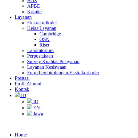
BOS
APBD
Komite
Layanan
Ekstrakurikuler
Kelas Layanan
Cambridge
OSN
Riset
Laboratorium
Perpustakaan
Survey Kualitas Pelayanan
Layanan Kesiswaan
Form Pembimbingan Ekstrakurikuler
Prestasi
Profil Alumni
Kontak
ID
ID
EN
Jawa
Home